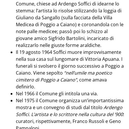
Comune, chiese ad Ardengo Soffici di idearne lo
stemma: l’artista lo risolse stilizzando la loggia di
Giuliano da Sangallo (sulla facciata della Villa
Medicea di Poggio a Caiano) e coronandola con le
note palle medicee; passò poi lo schizzo al
giovane amico Sigfrido Bartolini, incaricato di
realizzarlo nelle giuste forme araldiche.
Il 19 agosto 1964 Soffici muore improvvisamente
nella sua casa sul lungomare di Vittoria Apuana. I
funerali si svolsero il giorno successivo a Poggio a
Caiano. Viene sepolto
“nell’umile ma poetico
cimitero di Poggio a Caiano”
, come amava
definirlo.
Nel 1966 il Comune gli intitola una via.
Nel 1975 il Comune organizza un’importantissima
mostra e un convegno di studi dal titolo
Ardengo
Soffici. L’artista e lo scrittore nella cultura del ’900
:
curatori, rispettivamente, Franco Russoli e Geno
Pampaloni.