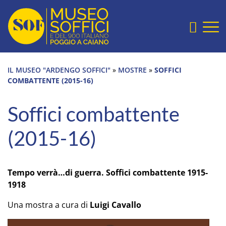
Sezione salto blocchi
Home Page
Vai alla testata del sito
Vai alla sezione slide
Cerca
Vai alla sezione mostre e collezioni
Vai alla sezione ultimi eventi
IL MUSEO "ARDENGO SOFFICI"
»
MOSTRE
»
SOFFICI
Vai alla sezione archivio digitale
COMBATTENTE (2015-16)
Vai al footer
Soffici combattente
(2015-16)
Tempo verrà…di guerra. Soffici combattente 1915-
1918
Una mostra a cura di
Luigi Cavallo