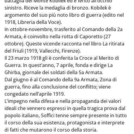
battaglia del Monte Kobilek ed è ferito all’occhio
sinistro. Riceve la medaglia di bronzo. Kobilek è
argomento del suo più noto libro di guerra (edito nel
1918, Libreria della Voce).
In ottobre-novembre, trasferito al Comando della 2a
Armata, è coinvolto nella rotta di Caporetto (27
ottobre). Queste vicende racconta nel libro La ritirata
del Friuli (1919, Vallecchi, Firenze).
Il 23 marzo 1918 gli è conferita la Croce al Merito di
Guerra. In quest’anno, 7 aprile, fonda e dirige La
Ghirba, giornale dei soldati della 5a Armata.
Dal giugno è al Comando della 9a Armata, Zona di
guerra, fino alla conclusione del conflitto; viene
congedato nell’aprile 1919.
L’impegno nella difesa e nella propaganda dei valori
ideali che vennero espressi in quella tragica prova dal
popolo italiano, Soffici tenne sempre presente in tutto
il corso della sua esistenza, protagonista e interprete
di fatti che mutarono il corso della storia.